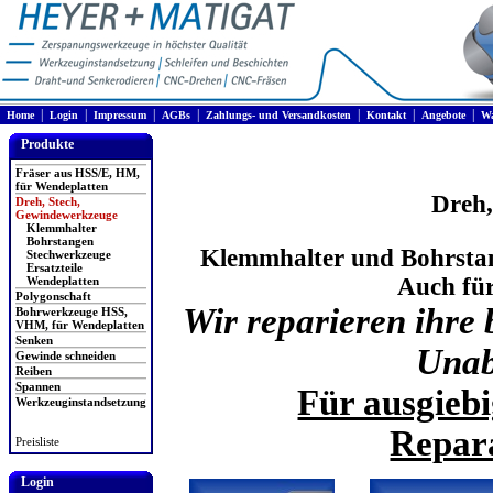
|
|
|
|
|
|
|
Home
Login
Impressum
AGBs
Zahlungs- und Versandkosten
Kontakt
Angebote
Wa
Produkte
Fräser aus HSS/E, HM,
für Wendeplatten
Dreh,
Dreh, Stech,
Gewindewerkzeuge
Klemmhalter
Bohrstangen
Klemmhalter und Bohrstan
Stechwerkzeuge
Ersatzteile
Auch fü
Wendeplatten
Polygonschaft
Wir reparieren ihre
Bohrwerkzeuge HSS,
VHM, für Wendeplatten
Senken
Unab
Gewinde schneiden
Reiben
Spannen
Für ausgieb
Werkzeuginstandsetzung
Repara
Preisliste
Login