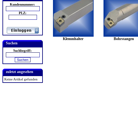
Kundennummer:
PLZ:
Klemmhalter
Bohrstangen
Suchen
Suchbegriff:
zuletzt angesehen
Keine Artikel gefunden