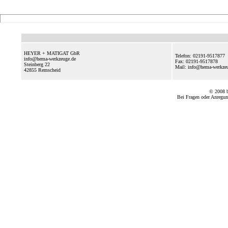
HEYER + MATIGAT GbR
Telefon: 02191-9517877
info@hema-werkzeuge.de
Fax: 02191-9517878
Steinberg 22
Mail: info@hema-werkz
42855
Remscheid
© 2008
Bei Fragen oder Anregun