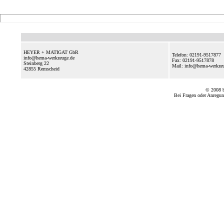
HEYER + MATIGAT GbR
Telefon: 02191-9517877
info@hema-werkzeuge.de
Fax: 02191-9517878
Steinberg 22
Mail: info@hema-werkz
42855
Remscheid
© 2008
Bei Fragen oder Anregun