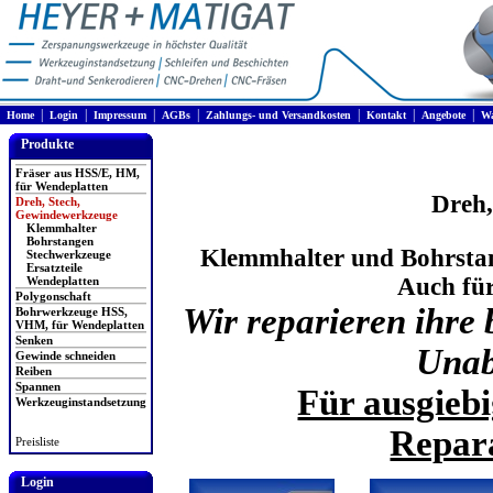
|
|
|
|
|
|
|
Home
Login
Impressum
AGBs
Zahlungs- und Versandkosten
Kontakt
Angebote
Wa
Produkte
Fräser aus HSS/E, HM,
für Wendeplatten
Dreh,
Dreh, Stech,
Gewindewerkzeuge
Klemmhalter
Bohrstangen
Klemmhalter und Bohrstan
Stechwerkzeuge
Ersatzteile
Auch fü
Wendeplatten
Polygonschaft
Wir reparieren ihre
Bohrwerkzeuge HSS,
VHM, für Wendeplatten
Senken
Unab
Gewinde schneiden
Reiben
Spannen
Für ausgieb
Werkzeuginstandsetzung
Repara
Preisliste
Login