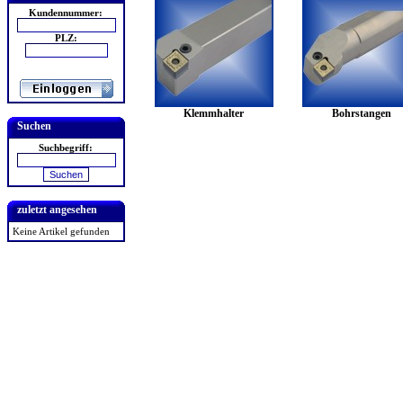
Kundennummer:
PLZ:
Klemmhalter
Bohrstangen
Suchen
Suchbegriff:
zuletzt angesehen
Keine Artikel gefunden