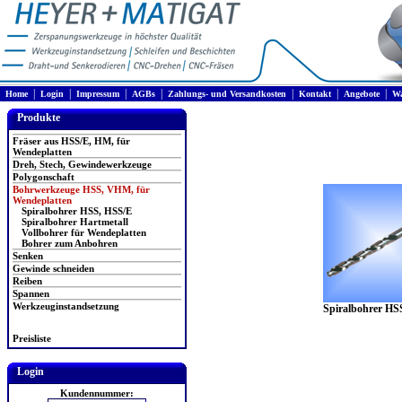
|
|
|
|
|
|
|
Home
Login
Impressum
AGBs
Zahlungs- und Versandkosten
Kontakt
Angebote
Wa
Produkte
Fräser aus HSS/E, HM, für
Wendeplatten
Dreh, Stech, Gewindewerkzeuge
Polygonschaft
Bohrwerkzeuge HSS, VHM, für
Wendeplatten
Spiralbohrer HSS, HSS/E
Spiralbohrer Hartmetall
Vollbohrer für Wendeplatten
Bohrer zum Anbohren
Senken
Gewinde schneiden
Reiben
Spannen
Werkzeuginstandsetzung
Spiralbohrer HS
Preisliste
Login
Kundennummer: