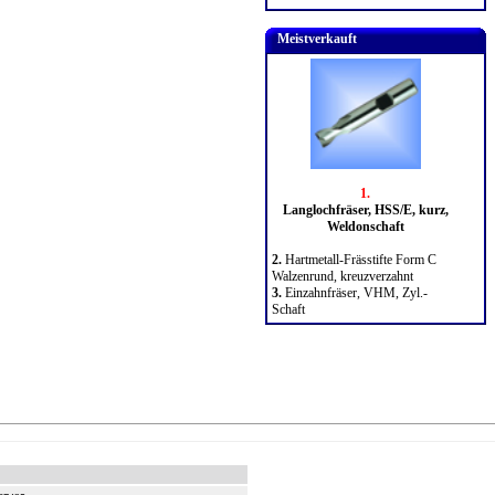
Meistverkauft
1.
Langlochfräser, HSS/E, kurz,
Weldonschaft
2.
Hartmetall-Frässtifte Form C
Walzenrund, kreuzverzahnt
3.
Einzahnfräser, VHM, Zyl.-
Schaft