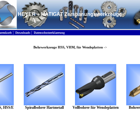
HEYER + MATIGAT Zerspanungswerkzeuge
|
|
renkorb
Downloads
Datenschutzerklaerung
Bohrwerkzeuge HSS, VHM, für Wendeplatten
->
S, HSS/E
Spiralbohrer Hartmetall
Vollbohrer für Wendeplatten
Bohre