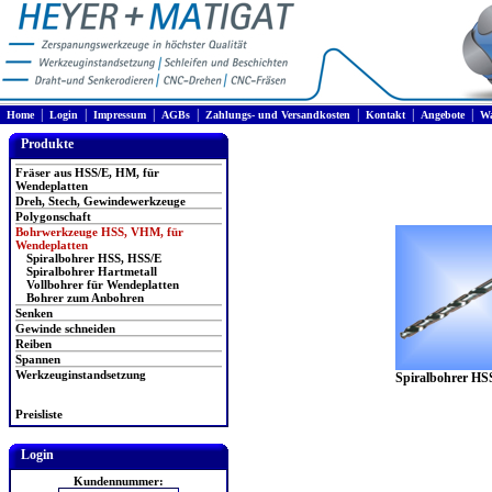
|
|
|
|
|
|
|
Home
Login
Impressum
AGBs
Zahlungs- und Versandkosten
Kontakt
Angebote
Wa
Produkte
Fräser aus HSS/E, HM, für
Wendeplatten
Dreh, Stech, Gewindewerkzeuge
Polygonschaft
Bohrwerkzeuge HSS, VHM, für
Wendeplatten
Spiralbohrer HSS, HSS/E
Spiralbohrer Hartmetall
Vollbohrer für Wendeplatten
Bohrer zum Anbohren
Senken
Gewinde schneiden
Reiben
Spannen
Werkzeuginstandsetzung
Spiralbohrer HS
Preisliste
Login
Kundennummer: