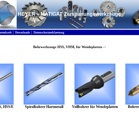
HEYER + MATIGAT Zerspanungswerkzeuge
|
|
renkorb
Downloads
Datenschutzerklaerung
Bohrwerkzeuge HSS, VHM, für Wendeplatten
->
S, HSS/E
Spiralbohrer Hartmetall
Vollbohrer für Wendeplatten
Bohre