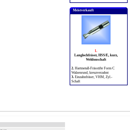
Meistverkauft
1.
Langlochfräser, HSS/E, kurz,
Weldonschaft
2.
Hartmetall-Frässtifte Form C
Walzenrund, kreuzverzahnt
3.
Einzahnfräser, VHM, Zyl.-
Schaft