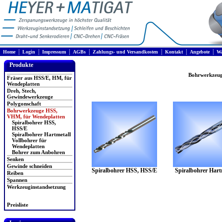
|
|
|
|
|
|
|
Home
Login
Impressum
AGBs
Zahlungs- und Versandkosten
Kontakt
Angebote
Wa
Produkte
Bohrwerkzeug
Fräser aus HSS/E, HM, für
Wendeplatten
Dreh, Stech,
Gewindewerkzeuge
Polygonschaft
Bohrwerkzeuge HSS,
VHM, für Wendeplatten
Spiralbohrer HSS,
HSS/E
Spiralbohrer Hartmetall
Vollbohrer für
Wendeplatten
Bohrer zum Anbohren
Senken
Gewinde schneiden
Spiralbohrer HSS, HSS/E
Spiralbohrer Hart
Reiben
Spannen
Werkzeuginstandsetzung
Preisliste