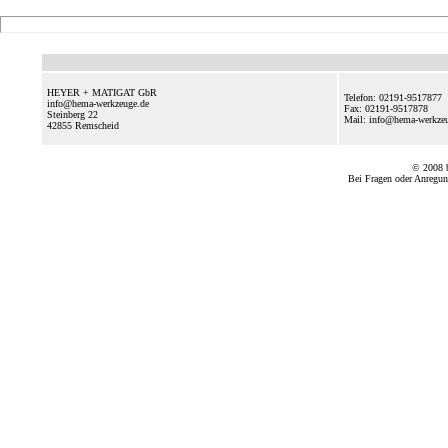
HEYER + MATIGAT GbR
Telefon: 02191-9517877
info@hema-werkzeuge.de
Fax: 02191-9517878
Steinberg 22
Mail: info@hema-werkz
42855
Remscheid
© 2008
Bei Fragen oder Anregun