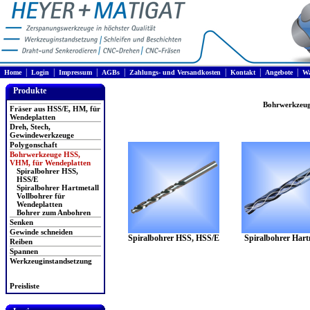
|
|
|
|
|
|
|
Home
Login
Impressum
AGBs
Zahlungs- und Versandkosten
Kontakt
Angebote
Wa
Produkte
Bohrwerkzeug
Fräser aus HSS/E, HM, für
Wendeplatten
Dreh, Stech,
Gewindewerkzeuge
Polygonschaft
Bohrwerkzeuge HSS,
VHM, für Wendeplatten
Spiralbohrer HSS,
HSS/E
Spiralbohrer Hartmetall
Vollbohrer für
Wendeplatten
Bohrer zum Anbohren
Senken
Gewinde schneiden
Spiralbohrer HSS, HSS/E
Spiralbohrer Hart
Reiben
Spannen
Werkzeuginstandsetzung
Preisliste