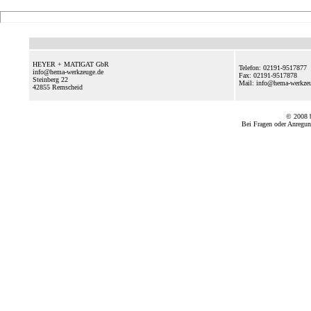
HEYER + MATIGAT GbR
Telefon: 02191-9517877
info@hema-werkzeuge.de
Fax: 02191-9517878
Steinberg 22
Mail: info@hema-werkz
42855
Remscheid
© 2008
Bei Fragen oder Anregun