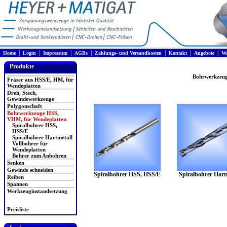
|
|
|
|
|
|
|
Home
Login
Impressum
AGBs
Zahlungs- und Versandkosten
Kontakt
Angebote
Wa
Produkte
Bohrwerkzeug
Fräser aus HSS/E, HM, für
Wendeplatten
Dreh, Stech,
Gewindewerkzeuge
Polygonschaft
Bohrwerkzeuge HSS,
VHM, für Wendeplatten
Spiralbohrer HSS,
HSS/E
Spiralbohrer Hartmetall
Vollbohrer für
Wendeplatten
Bohrer zum Anbohren
Senken
Gewinde schneiden
Spiralbohrer HSS, HSS/E
Spiralbohrer Hart
Reiben
Spannen
Werkzeuginstandsetzung
Preisliste