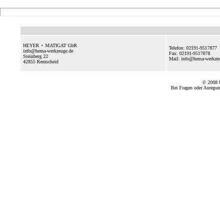
HEYER + MATIGAT GbR
Telefon: 02191-9517877
info@hema-werkzeuge.de
Fax: 02191-9517878
Steinberg 22
Mail: info@hema-werkz
42855
Remscheid
© 2008
Bei Fragen oder Anregun