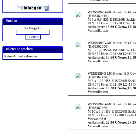
WEISSRING-MGB metr. ISO-Gew
(HM8362340)
M 5 x 0,8 HSS-E ISO2/6H Sacklo
Suchen
DIN 371 Form C L1=70 L2=8 D2=
Artikelpreis:
13.60 € Netto, 16.18
Suchbegriff:
Versandkosten
WEISSRING-MGB metr. ISO-Gew
(HM8362380)
zuletzt angesehen
M 6 x 1,0 HSS-E ISO2/6H Sacklo
DIN 371 Form C L1=80 L2=10 D2
Keine Artikel gefunden
Artikelpreis:
13.60 € Netto, 16.18
Versandkosten
WEISSRING-MGB metr. ISO-Gew
(HM8362420)
M 8 x 1,25 HSS-E ISO2/6H Sack
DIN 371 Form C L1=90 L2=14 D2
Artikelpreis:
16.20 € Netto, 19.28
Versandkosten
WEISSRING-MGB metr. ISO-Gew
(HM8362460)
M 10 x 1,5 HSS-E ISO2/6H Sack
DIN 371 Form C L1=100 L2=16 
Vierkant=8,0
Artikelpreis:
22.90 € Netto, 27.25
Versandkosten