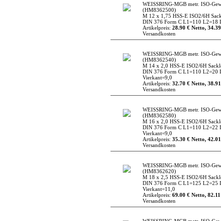
WEISSRING-MGB metr. ISO-Gew
(HM8362500)
M 12 x 1,75 HSS-E ISO2/6H Sac
DIN 376 Form C L1=110 L2=18 D
Artikelpreis:
28.90 € Netto, 34.39
Versandkosten
WEISSRING-MGB metr. ISO-Gew
(HM8362540)
M 14 x 2,0 HSS-E ISO2/6H Sack
DIN 376 Form C L1=110 L2=20 
Vierkant=9,0
Artikelpreis:
32.70 € Netto, 38.91
Versandkosten
WEISSRING-MGB metr. ISO-Gew
(HM8362580)
M 16 x 2,0 HSS-E ISO2/6H Sack
DIN 376 Form C L1=110 L2=22 
Vierkant=9,0
Artikelpreis:
35.30 € Netto, 42.01
Versandkosten
WEISSRING-MGB metr. ISO-Gew
(HM8362620)
M 18 x 2,5 HSS-E ISO2/6H Sack
DIN 376 Form C L1=125 L2=25 
Vierkant=11,0
Artikelpreis:
69.00 € Netto, 82.11
Versandkosten