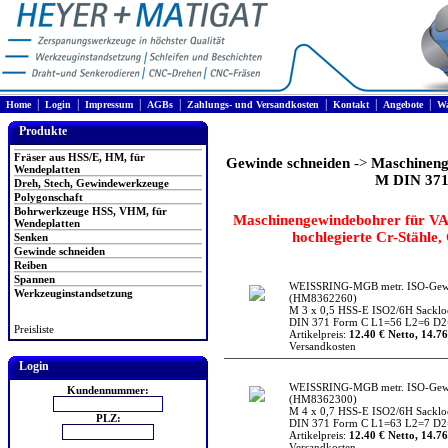
|
|
|
|
|
|
|
Home
Login
Impressum
AGBs
Zahlungs- und Versandkosten
Kontakt
Angebote
Wa
Produkte
Fräser aus HSS/E, HM, für
Gewinde schneiden
->
Maschineng
Wendeplatten
M DIN 371
Dreh, Stech, Gewindewerkzeuge
Polygonschaft
Bohrwerkzeuge HSS, VHM, für
Maschinengewindebohrer für VA-
Wendeplatten
hochlegierte Cr-Stähle, 
Senken
Gewinde schneiden
Reiben
Spannen
WEISSRING-MGB metr. ISO-Gew
Werkzeuginstandsetzung
(HM8362260)
M 3 x 0,5 HSS-E ISO2/6H Sacklo
DIN 371 Form C L1=56 L2=6 D2=
Preisliste
Artikelpreis:
12.40 € Netto, 14.76
Versandkosten
Login
WEISSRING-MGB metr. ISO-Gew
Kundennummer:
(HM8362300)
M 4 x 0,7 HSS-E ISO2/6H Sacklo
PLZ:
DIN 371 Form C L1=63 L2=7 D2=
Artikelpreis:
12.40 € Netto, 14.76
Versandkosten