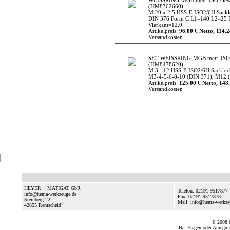
WEISSRING-MGB metr. ISO-Gew
(HM8362660)
M 20 x 2,5 HSS-E ISO2/6H Sack
DIN 376 Form C L1=140 L2=25 
Vierkant=12,0
Artikelpreis:
96.00 € Netto, 114.2
Versandkosten
SET WEISSRING-MGB metr. ISO
(HM8478620)
M 3 - 12 HSS-E ISO2/6H Sackloc
M3-4-5-6-8-10 (DIN 371), M12 
Artikelpreis:
125.00 € Netto, 148.
Versandkosten
HEYER + MATIGAT GbR
Telefon: 02191-9517877
info@hema-werkzeuge.de
Fax: 02191-9517878
Steinberg 22
Mail: info@hema-werkz
42855
Remscheid
© 2008
Bei Fragen oder Anregun