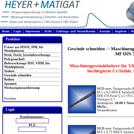
|
|
|
|
|
|
|
Home
Login
Impressum
AGBs
Zahlungs- und Versandkosten
Kontakt
Angebote
Wa
Produkte
Fräser aus HSS/E, HM, für
Gewinde schneiden
->
Maschineng
Wendeplatten
MF DIN 3
Dreh, Stech, Gewindewerkzeuge
Polygonschaft
Bohrwerkzeuge HSS, VHM, für
Maschinengewindebohrer für VA-
Wendeplatten
hochlegierte Cr-Stähle, 
Senken
Gewinde schneiden
Reiben
Spannen
Werkzeuginstandsetzung
MGB metr. Feingewinde
(
M 5 x 0,5 HSS-E Sackloc
DIN 374 Form C L1=70 L
Preisliste
Vierkant=2,7
Artikelpreis:
20.00 € Netto
MwSt.,
Login
Versandkosten
Kundennummer:
PLZ:
MGB metr. Feingewinde
(
M 6 x 0,75 HSS-E Sacklo