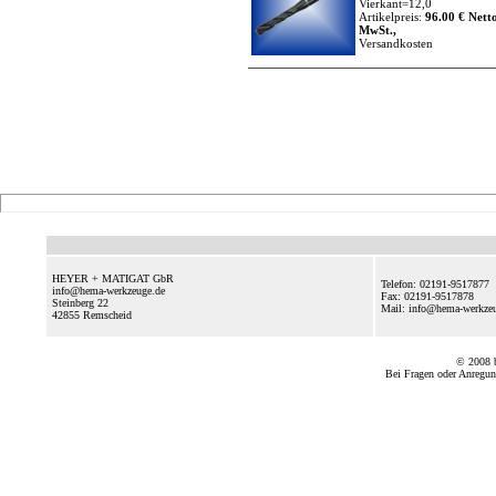
Vierkant=12,0
Artikelpreis:
96.00 € Netto
MwSt.,
Versandkosten
HEYER + MATIGAT GbR
Telefon: 02191-9517877
info@hema-werkzeuge.de
Fax: 02191-9517878
Steinberg 22
Mail: info@hema-werkz
42855
Remscheid
© 2008
Bei Fragen oder Anregun