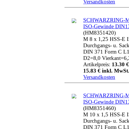
Versandkosten
SCHWARZRING-MG
ISO-Gewinde DIN1
(HM8351420)
M 8 x 1,25 HSS-E 
Durchgangs- u. Sac
DIN 371 Form C L
D2=8,0 Vierkant=6,
Artikelpreis:
13.30 €
15.83 € inkl. MwSt.
Versandkosten
SCHWARZRING-MG
ISO-Gewinde DIN1
(HM8351460)
M 10 x 1,5 HSS-E 
Durchgangs- u. Sac
DIN 371 Form C L