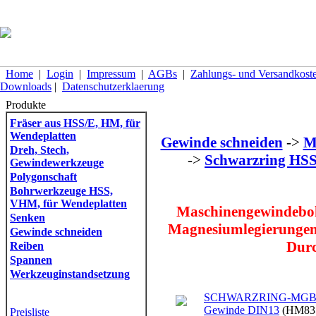
Home
|
Login
|
Impressum
|
AGBs
|
Zahlungs- und Versandkost
Downloads
|
Datenschutzerklaerung
Produkte
Fräser aus HSS/E, HM, für
Wendeplatten
Gewinde schneiden
->
M
Dreh, Stech,
->
Schwarzring HS
Gewindewerkzeuge
Polygonschaft
Bohrwerkzeuge HSS,
VHM, für Wendeplatten
Maschinengewindeboh
Senken
Magnesiumlegierungen. 
Gewinde schneiden
Durc
Reiben
Spannen
Werkzeuginstandsetzung
SCHWARZRING-MGB m
Gewinde DIN13
(HM83
Preisliste