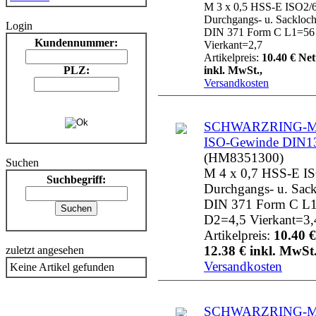
M 3 x 0,5 HSS-E ISO2/
Durchgangs- u. Sackloc
Login
DIN 371 Form C L1=56
Kundennummer:
Vierkant=2,7
Artikelpreis:
10.40 € Net
PLZ:
inkl. MwSt.,
Versandkosten
SCHWARZRING-MG
ISO-Gewinde DIN1
(HM8351300)
Suchen
M 4 x 0,7 HSS-E I
Suchbegriff:
Durchgangs- u. Sac
DIN 371 Form C L
D2=4,5 Vierkant=3,
Artikelpreis:
10.40 €
12.38 € inkl. MwSt.
zuletzt angesehen
Versandkosten
Keine Artikel gefunden
SCHWARZRING-MG