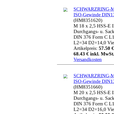
SCHWARZRING-MG
ISO-Gewinde DIN1
(HM8351620)
M 18 x 2,5 HSS-E 
Durchgangs- u. Sac
DIN 376 Form C L
L2=34 D2=14,0 Vie
Artikelpreis:
57.50 €
68.43 € inkl. MwSt.
Versandkosten
SCHWARZRING-MG
ISO-Gewinde DIN1
(HM8351660)
M 20 x 2,5 HSS-E 
Durchgangs- u. Sac
DIN 376 Form C L
L2=34 D2=16,0 Vie