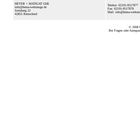
HEYER + MATIGAT GbR
Telefon: 02191-9517877
info@hema-werkzeuge.de
Fax: 02191-9517878
Steinberg 22
Mail: info@hema-werkz
42855
Remscheid
© 2008
Bei Fragen oder Anregun