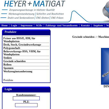
|
|
|
|
|
|
|
Home
Login
Impressum
AGBs
Zahlungs- und Versandkosten
Kontakt
Angebote
Wa
Produkte
Gewinde schneiden
->
Maschine
Fräser aus HSS/E, HM, für
Wendeplatten
Dreh, Stech, Gewindewerkzeuge
Polygonschaft
Bohrwerkzeuge HSS, VHM, für
Wendeplatten
Senken
Gewinde schneiden
Reiben
Spannen
Werkzeuginstandsetzung
Preisliste
DIN
Login
Kundennummer:
PLZ: