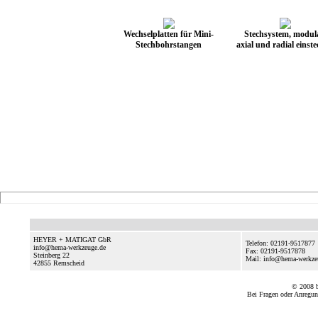
Wechselplatten für Mini-
Stechsystem, modul
Stechbohrstangen
axial und radial einst
HEYER + MATIGAT GbR
Telefon: 02191-9517877
info@hema-werkzeuge.de
Fax: 02191-9517878
Steinberg 22
Mail: info@hema-werkz
42855
Remscheid
© 2008
Bei Fragen oder Anregun