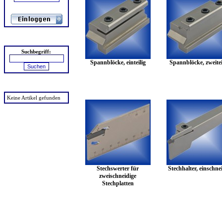
Suchen
Suchbegriff:
Spannblöcke, einteilig
Spannblöcke, zweitei
zuletzt angesehen
Keine Artikel gefunden
Stechswerter für
Stechhalter, einschne
zweischneidige
Stechplatten