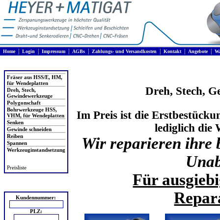
|
|
|
|
|
|
|
Home
Login
Impressum
AGBs
Zahlungs- und Versandkosten
Kontakt
Angebote
Wa
Produkte
Fräser aus HSS/E, HM,
für Wendeplatten
Dreh, Stech, 
Dreh, Stech,
Gewindewerkzeuge
Polygonschaft
Bohrwerkzeuge HSS,
Im Preis ist die Erstbestücku
VHM, für Wendeplatten
Senken
lediglich die
Gewinde schneiden
Reiben
Wir reparieren ihre
Spannen
Werkzeuginstandsetzung
Unab
Preisliste
Für ausgieb
Login
Repara
Kundennummer:
PLZ: