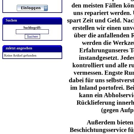
den meisten Fällen kö
uns repariert werden.
spart Zeit und Geld. Na
Suchen
erstellen wir einen un
Suchbegriff:
über die anfallenden 
werden die Werkzeu
zuletzt angesehen
Erfahrungunseres Te
Keine Artikel gefunden
instandgesetzt. Jed
kontrolliert und alle 
vermessen. Engste Run
dabei für uns selbstver
im Inland portofrei. B
kann ein Abholservi
Rücklieferung innerh
(gegen Aufp
Außerdem bieten 
Beschichtungsservice f