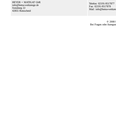
HEYER + MATIGAT GbR
Telefon: 02191-9517877
info@hema-werkzeuge.de
Fax: 02191-9517878
Steinberg 22
Mail: info@hema-werkz
42855
Remscheid
© 2008
Bei Fragen oder Anregun