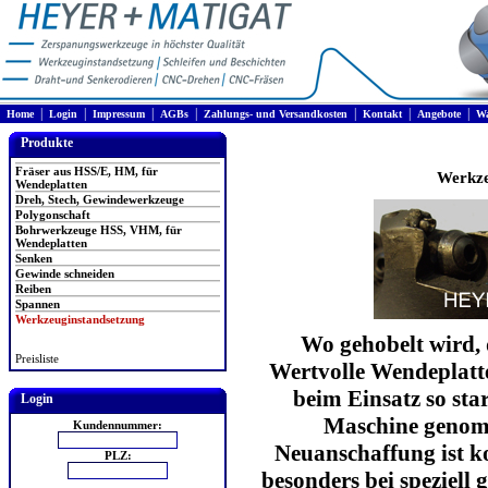
|
|
|
|
|
|
|
Home
Login
Impressum
AGBs
Zahlungs- und Versandkosten
Kontakt
Angebote
Wa
Produkte
Fräser aus HSS/E, HM, für
Werkze
Wendeplatten
Dreh, Stech, Gewindewerkzeuge
Polygonschaft
Bohrwerkzeuge HSS, VHM, für
Wendeplatten
Senken
Gewinde schneiden
Reiben
Spannen
Werkzeuginstandsetzung
Wo gehobelt wird, 
Preisliste
Wertvolle Wendeplat
beim Einsatz so sta
Login
Maschine genom
Kundennummer:
Neuanschaffung ist ko
PLZ:
besonders bei speziell