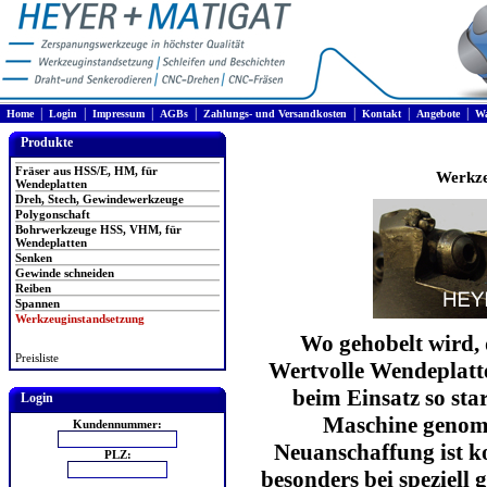
|
|
|
|
|
|
|
Home
Login
Impressum
AGBs
Zahlungs- und Versandkosten
Kontakt
Angebote
Wa
Produkte
Fräser aus HSS/E, HM, für
Werkze
Wendeplatten
Dreh, Stech, Gewindewerkzeuge
Polygonschaft
Bohrwerkzeuge HSS, VHM, für
Wendeplatten
Senken
Gewinde schneiden
Reiben
Spannen
Werkzeuginstandsetzung
Wo gehobelt wird, 
Preisliste
Wertvolle Wendeplat
beim Einsatz so sta
Login
Maschine genom
Kundennummer:
Neuanschaffung ist ko
PLZ:
besonders bei speziell