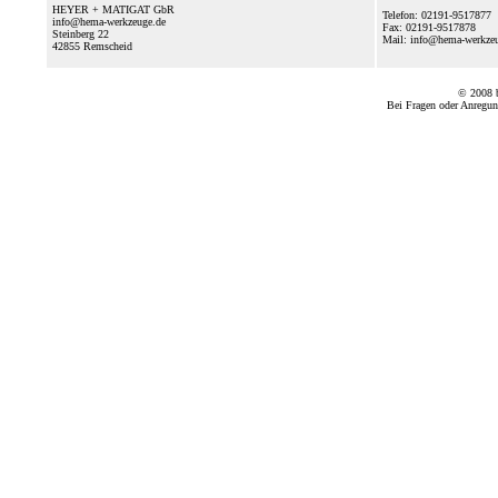
HEYER + MATIGAT GbR
Telefon: 02191-9517877
info@hema-werkzeuge.de
Fax: 02191-9517878
Steinberg 22
Mail: info@hema-werkz
42855
Remscheid
© 2008
Bei Fragen oder Anregun