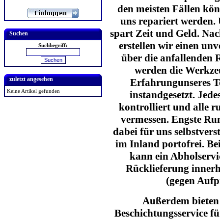
den meisten Fällen kö
uns repariert werden.
spart Zeit und Geld. Na
Suchen
erstellen wir einen un
Suchbegriff:
über die anfallenden 
werden die Werkzeu
zuletzt angesehen
Erfahrungunseres Te
Keine Artikel gefunden
instandgesetzt. Jed
kontrolliert und alle 
vermessen. Engste Run
dabei für uns selbstver
im Inland portofrei. B
kann ein Abholservi
Rücklieferung innerh
(gegen Aufp
Außerdem bieten 
Beschichtungsservice f