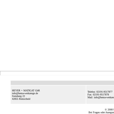
HEYER + MATIGAT GbR
Telefon: 02191-9517877
info@hema-werkzeuge.de
Fax: 02191-9517878
Steinberg 22
Mail: info@hema-werkz
42855
Remscheid
© 2008
Bei Fragen oder Anregun