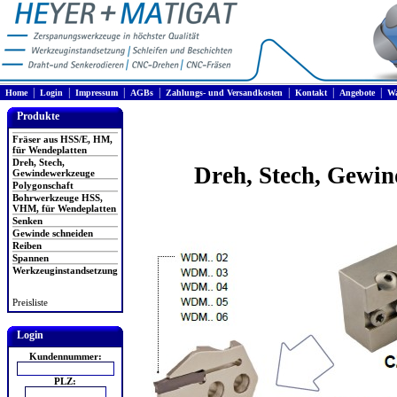
|
|
|
|
|
|
|
Home
Login
Impressum
AGBs
Zahlungs- und Versandkosten
Kontakt
Angebote
Wa
Produkte
Fräser aus HSS/E, HM,
für Wendeplatten
Dreh, Stech,
Dreh, Stech, Gewi
Gewindewerkzeuge
Polygonschaft
Bohrwerkzeuge HSS,
VHM, für Wendeplatten
Senken
Gewinde schneiden
Reiben
Spannen
Werkzeuginstandsetzung
Preisliste
Login
Kundennummer:
PLZ: