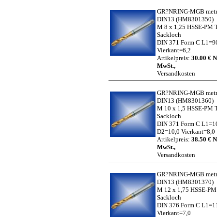
GR?NRING-MGB metr.
DIN13
(HM8301350)
M 8 x 1,25 HSSE-PM 
Sackloch
DIN 371 Form C L1=9
Vierkant=6,2
Artikelpreis:
30.00 € N
MwSt.,
Versandkosten
GR?NRING-MGB metr.
DIN13
(HM8301360)
M 10 x 1,5 HSSE-PM 
Sackloch
DIN 371 Form C L1=1
D2=10,0 Vierkant=8,0
Artikelpreis:
38.50 € N
MwSt.,
Versandkosten
GR?NRING-MGB metr.
DIN13
(HM8301370)
M 12 x 1,75 HSSE-PM
Sackloch
DIN 376 Form C L1=1
Vierkant=7,0