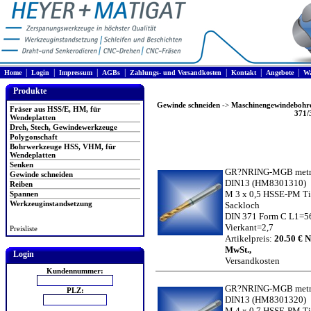
|
|
|
|
|
|
|
Home
Login
Impressum
AGBs
Zahlungs- und Versandkosten
Kontakt
Angebote
Wa
Produkte
Gewinde schneiden
->
Maschinengewindebohre
Fräser aus HSS/E, HM, für
371/
Wendeplatten
Dreh, Stech, Gewindewerkzeuge
Polygonschaft
Bohrwerkzeuge HSS, VHM, für
Wendeplatten
Senken
GR?NRING-MGB metr.
Gewinde schneiden
DIN13
(HM8301310)
Reiben
M 3 x 0,5 HSSE-PM T
Spannen
Werkzeuginstandsetzung
Sackloch
DIN 371 Form C L1=5
Vierkant=2,7
Preisliste
Artikelpreis:
20.50 € N
MwSt.,
Login
Versandkosten
Kundennummer:
GR?NRING-MGB metr.
PLZ:
DIN13
(HM8301320)
M 4 x 0,7 HSSE-PM T