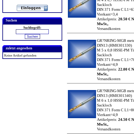
Sackloch
DIN 371 Form C L1=6
Vierkant=3,4
Artikelpreis:
20.50 € N
Suchen
MwSt.,
Suchbegriff:
Versandkosten
GR?NRING-MGB metr.
DIN13
(HM8301330)
zuletzt angesehen
M 5 x 0,8 HSSE-PM T
Sackloch
Keine Artikel gefunden
DIN 371 Form C L1=7
Vierkant=4,9
Artikelpreis:
22.00 € N
MwSt.,
Versandkosten
GR?NRING-MGB metr.
DIN13
(HM8301340)
M 6 x 1,0 HSSE-PM T
Sackloch
DIN 371 Form C L1=8
Vierkant=4,9
Artikelpreis:
24.50 € N
MwSt.,
Versandkosten