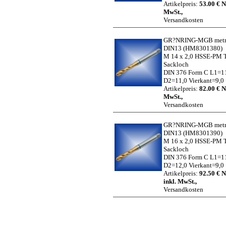
Artikelpreis:
53.00 € N
MwSt.,
Versandkosten
GR?NRING-MGB metr.
DIN13
(HM8301380)
M 14 x 2,0 HSSE-PM 
Sackloch
DIN 376 Form C L1=1
D2=11,0 Vierkant=9,0
Artikelpreis:
82.00 € N
MwSt.,
Versandkosten
GR?NRING-MGB metr.
DIN13
(HM8301390)
M 16 x 2,0 HSSE-PM 
Sackloch
DIN 376 Form C L1=1
D2=12,0 Vierkant=9,0
Artikelpreis:
92.50 € N
inkl. MwSt.,
Versandkosten