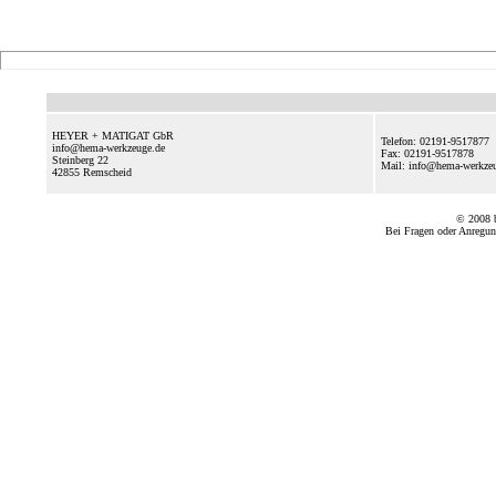
HEYER + MATIGAT GbR
Telefon: 02191-9517877
info@hema-werkzeuge.de
Fax: 02191-9517878
Steinberg 22
Mail: info@hema-werkz
42855
Remscheid
© 2008
Bei Fragen oder Anregun