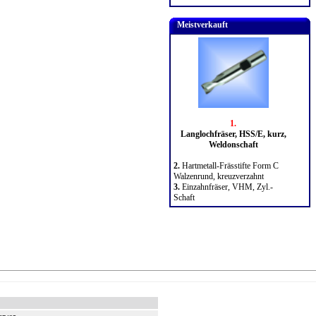
Meistverkauft
1.
Langlochfräser, HSS/E, kurz,
Weldonschaft
2.
Hartmetall-Frässtifte Form C
Walzenrund, kreuzverzahnt
3.
Einzahnfräser, VHM, Zyl.-
Schaft