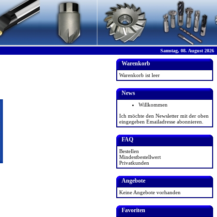
Samstag, 08. August 2026
Warenkorb
Warenkorb ist leer
News
Willkommen
Ich möchte den Newsletter mit der oben
eingegeben Emailadresse abonnieren.
FAQ
Bestellen
Mindestbestellwert
Privatkunden
Angebote
Keine Angebote vorhanden
Favoriten