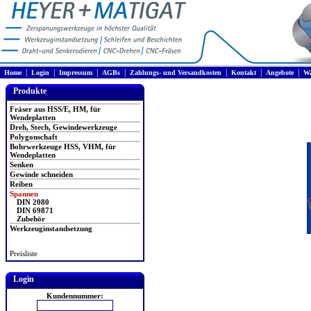
|
|
|
|
|
|
|
Home
Login
Impressum
AGBs
Zahlungs- und Versandkosten
Kontakt
Angebote
Wa
Produkte
Fräser aus HSS/E, HM, für
Wendeplatten
Dreh, Stech, Gewindewerkzeuge
Polygonschaft
Bohrwerkzeuge HSS, VHM, für
Wendeplatten
Senken
Gewinde schneiden
Reiben
Spannen
DIN 2080
DIN 69871
Zubehör
Werkzeuginstandsetzung
Preisliste
Login
Kundennummer: