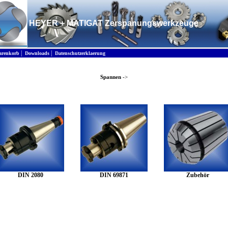
HEYER + MATIGAT Zerspanungswerkzeuge
|
|
renkorb
Downloads
Datenschutzerklaerung
Spannen
->
DIN 2080
DIN 69871
Zubehör