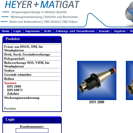
|
|
|
|
|
|
|
Home
Login
Impressum
AGBs
Zahlungs- und Versandkosten
Kontakt
Angebote
Wa
Produkte
Fräser aus HSS/E, HM, für
Wendeplatten
Dreh, Stech, Gewindewerkzeuge
Polygonschaft
Bohrwerkzeuge HSS, VHM, für
Wendeplatten
Senken
Gewinde schneiden
Reiben
Spannen
DIN 2080
DIN 69871
Zubehör
Werkzeuginstandsetzung
DIN 2080
Preisliste
Login
Kundennummer: