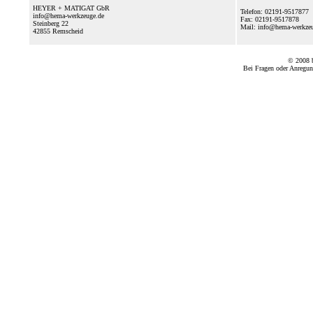
HEYER + MATIGAT GbR
Telefon: 02191-9517877
info@hema-werkzeuge.de
Fax: 02191-9517878
Steinberg 22
Mail: info@hema-werkz
42855
Remscheid
© 2008
Bei Fragen oder Anregun