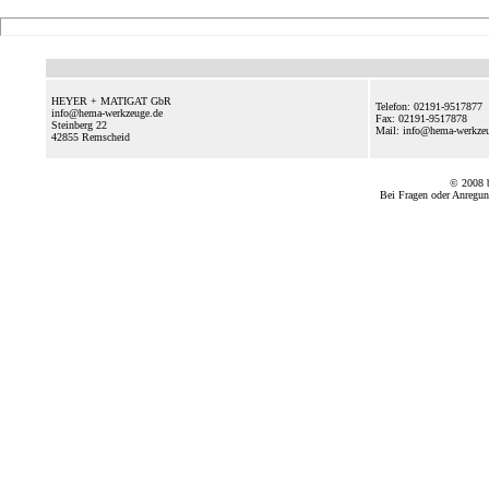
HEYER + MATIGAT GbR
Telefon: 02191-9517877
info@hema-werkzeuge.de
Fax: 02191-9517878
Steinberg 22
Mail: info@hema-werkz
42855
Remscheid
© 2008
Bei Fragen oder Anregun