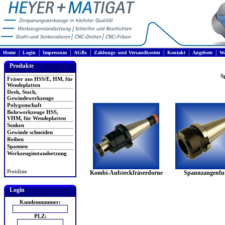
|
|
|
|
|
|
|
Home
Login
Impressum
AGBs
Zahlungs- und Versandkosten
Kontakt
Angebote
Wa
Produkte
S
Fräser aus HSS/E, HM, für
Wendeplatten
Dreh, Stech,
Gewindewerkzeuge
Polygonschaft
Bohrwerkzeuge HSS,
VHM, für Wendeplatten
Senken
Gewinde schneiden
Reiben
Spannen
Werkzeuginstandsetzung
Preisliste
Kombi-Aufsteckfräserdorne
Spannzangenfut
Login
Kundennummer:
PLZ: