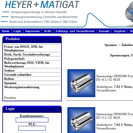
|
|
|
|
|
|
|
Home
Login
Impressum
AGBs
Zahlungs- und Versandkosten
Kontakt
Angebote
Wa
Produkte
Spannen
->
Zubehö
Fräser aus HSS/E, HM, für
Wendeplatten
Dreh, Stech, Gewindewerkzeuge
Spannzangen, OZ
Polygonschaft
Bohrwerkzeuge HSS, VHM, für
Wendeplatten
Senken
Gewinde schneiden
Spannzange DIN6388 For
Reiben
D1=4 L=52 462E
Spannen
Artikelpreis:
7.92 € Netto,
Werkzeuginstandsetzung
Versandkosten
Preisliste
Login
Spannzange DIN6388 For
Kundennummer:
D1=5 L=52 462E
PLZ:
Artikelpreis:
7.92 € Netto,
Versandkosten