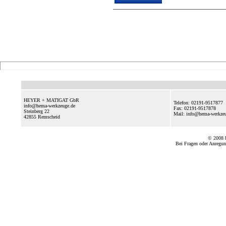
HEYER + MATIGAT GbR
Telefon: 02191-9517877
info@hema-werkzeuge.de
Fax: 02191-9517878
Steinberg 22
Mail: info@hema-werkz
42855
Remscheid
© 2008
Bei Fragen oder Anregun