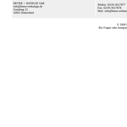
HEYER + MATIGAT GbR
Telefon: 02191-9517877
info@hema-werkzeuge.de
Fax: 02191-9517878
Steinberg 22
Mail: info@hema-werkz
42855
Remscheid
© 2008
Bei Fragen oder Anregun