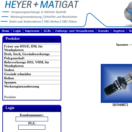
|
|
|
|
|
|
|
Home
Login
Impressum
AGBs
Zahlungs- und Versandkosten
Kontakt
Angebote
Wa
Produkte
Spannen
-
Fräser aus HSS/E, HM, für
Wendeplatten
Dreh, Stech, Gewindewerkzeuge
Polygonschaft
Bohrwerkzeuge HSS, VHM, für
Wendeplatten
Senken
Gewinde schneiden
Reiben
Spannen
Werkzeuginstandsetzung
Preisliste
DIN69872
Login
Kundennummer:
PLZ: