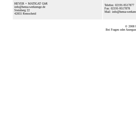
HEYER + MATIGAT GbR
Telefon: 02191-9517877
info@hema-werkzeuge.de
Fax: 02191-9517878
Steinberg 22
Mail: info@hema-werkz
42855
Remscheid
© 2008
Bei Fragen oder Anregun