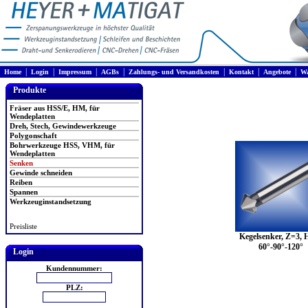
|
|
|
|
|
|
|
Home
Login
Impressum
AGBs
Zahlungs- und Versandkosten
Kontakt
Angebote
Wa
Produkte
Fräser aus HSS/E, HM, für
Wendeplatten
Dreh, Stech, Gewindewerkzeuge
Polygonschaft
Bohrwerkzeuge HSS, VHM, für
Wendeplatten
Senken
Gewinde schneiden
Reiben
Spannen
Werkzeuginstandsetzung
Preisliste
Kegelsenker, Z=3, 
60°-90°-120°
Login
Kundennummer:
PLZ: