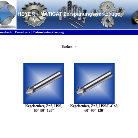
HEYER + MATIGAT Zerspanungswerkzeuge
|
|
renkorb
Downloads
Datenschutzerklaerung
Senken
->
Kegelsenker, Z=3, HSS,
Kegelsenker, Z=3, HSS/E-Co8,
60°-90°-120°
60°-90°-120°