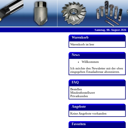
Samstag, 08. August 2026
Warenkorb
Warenkorb ist leer
News
Willkommen
Ich möchte den Newsletter mit der oben
eingegeben Emailadresse abonnieren.
FAQ
Bestellen
Mindestbestellwert
Privatkunden
Angebote
Keine Angebote vorhanden
Favoriten