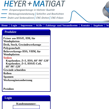
|
|
|
|
|
|
|
Home
Login
Impressum
AGBs
Zahlungs- und Versandkosten
Kontakt
Angebote
Wa
Produkte
Fräser aus HSS/E, HM, für
Wendeplatten
Dreh, Stech, Gewindewerkzeuge
Polygonschaft
Bohrwerkzeuge HSS, VHM, für
Wendeplatten
Senken
Kegelsenker, Z=3, HSS, 60°-90°-120°
Kegelsenker, Z=3, HSS/E-Co8,
60°-90°-120°
Gewinde schneiden
Reiben
Spannen
Werkzeuginstandsetzung
Preisliste
Login
Kundennummer: