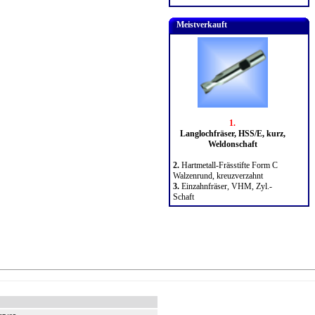
Meistverkauft
1.
Langlochfräser, HSS/E, kurz,
Weldonschaft
2.
Hartmetall-Frässtifte Form C
Walzenrund, kreuzverzahnt
3.
Einzahnfräser, VHM, Zyl.-
Schaft