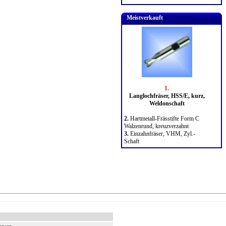
Meistverkauft
1.
Langlochfräser, HSS/E, kurz,
Weldonschaft
2.
Hartmetall-Frässtifte Form C
Walzenrund, kreuzverzahnt
3.
Einzahnfräser, VHM, Zyl.-
Schaft