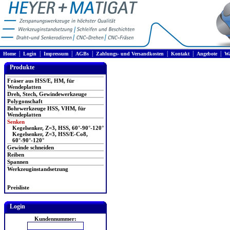
|
|
|
|
|
|
|
Home
Login
Impressum
AGBs
Zahlungs- und Versandkosten
Kontakt
Angebote
Wa
Produkte
Fräser aus HSS/E, HM, für
Wendeplatten
Dreh, Stech, Gewindewerkzeuge
Polygonschaft
Bohrwerkzeuge HSS, VHM, für
Wendeplatten
Senken
Kegelsenker, Z=3, HSS, 60°-90°-120°
Kegelsenker, Z=3, HSS/E-Co8,
60°-90°-120°
Gewinde schneiden
Reiben
Spannen
Werkzeuginstandsetzung
Preisliste
Login
Kundennummer: