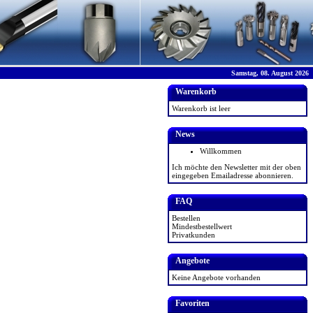
Samstag, 08. August 2026
Warenkorb
Warenkorb ist leer
News
Willkommen
Ich möchte den Newsletter mit der oben
eingegeben Emailadresse abonnieren.
FAQ
Bestellen
Mindestbestellwert
Privatkunden
Angebote
Keine Angebote vorhanden
Favoriten