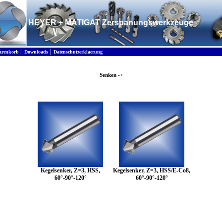
HEYER + MATIGAT Zerspanungswerkzeuge
|
|
renkorb
Downloads
Datenschutzerklaerung
Senken
->
Kegelsenker, Z=3, HSS,
Kegelsenker, Z=3, HSS/E-Co8,
60°-90°-120°
60°-90°-120°