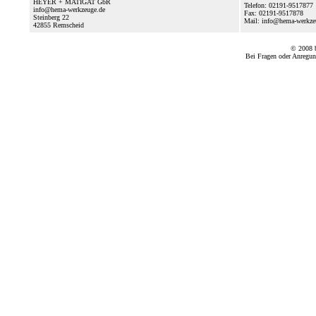
HEYER + MATIGAT GbR
Telefon: 02191-9517877
info@hema-werkzeuge.de
Fax: 02191-9517878
Steinberg 22
Mail: info@hema-werkz
42855
Remscheid
© 2008
Bei Fragen oder Anregun