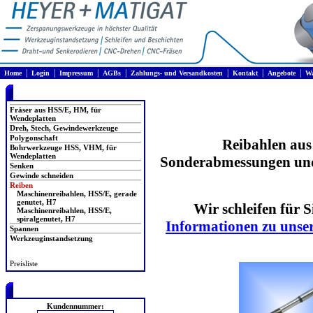
|
|
|
|
|
|
|
Home
Login
Impressum
AGBs
Zahlungs- und Versandkosten
Kontakt
Angebote
Wa
Produkte
Fräser aus HSS/E, HM, für
Wendeplatten
Dreh, Stech, Gewindewerkzeuge
Polygonschaft
Reibahlen aus
Bohrwerkzeuge HSS, VHM, für
Wendeplatten
Sonderabmessungen und
Senken
Gewinde schneiden
Reiben
Maschinenreibahlen, HSS/E, gerade
genutet, H7
Wir schleifen für 
Maschinenreibahlen, HSS/E,
spiralgenutet, H7
Informationen zu unser
Spannen
Werkzeuginstandsetzung
Preisliste
Login
Kundennummer: