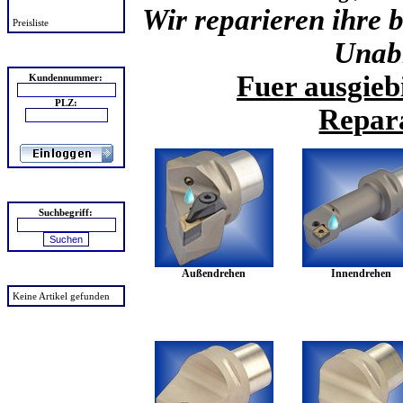
Wir reparieren ihre
Preisliste
Unab
Login
Fuer ausgieb
Kundennummer:
PLZ:
Repara
Suchen
Suchbegriff:
Außendrehen
Innendrehen
zuletzt angesehen
Keine Artikel gefunden