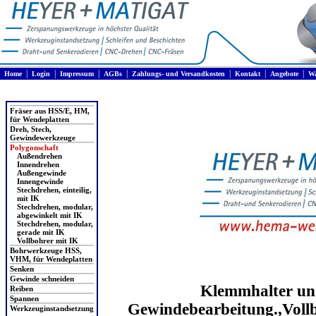
|
|
|
|
|
|
|
Home
Login
Impressum
AGBs
Zahlungs- und Versandkosten
Kontakt
Angebote
Wa
Produkte
Fräser aus HSS/E, HM,
für Wendeplatten
Dreh, Stech,
Gewindewerkzeuge
Polygonschaft
Außendrehen
Innendrehen
Außengewinde
Innengewinde
Stechdrehen, einteilig,
mit IK
Stechdrehen, modular,
abgewinkelt mit IK
Stechdrehen, modular,
gerade mit IK
Vollbohrer mit IK
Bohrwerkzeuge HSS,
VHM, für Wendeplatten
Senken
Gewinde schneiden
Klemmhalter und
Reiben
Spannen
Gewindebearbeitung.,Vollb
Werkzeuginstandsetzung