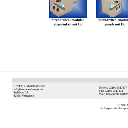
Stechdrehen, modular,
Stechdrehen, modul
abgewinkelt mit IK
gerade mit IK
HEYER + MATIGAT GbR
Telefon: 02191-9517877
info@hema-werkzeuge.de
Fax: 02191-9517878
Steinberg 22
Mail: info@hema-werkz
42855
Remscheid
© 2008
Bei Fragen oder Anregun