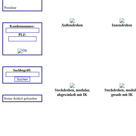
Preisliste
Login
Außendrehen
Innendrehen
Kundennummer:
PLZ:
Suchen
Suchbegriff:
Stechdrehen, modular,
Stechdrehen, modul
zuletzt angesehen
abgewinkelt mit IK
gerade mit IK
Keine Artikel gefunden