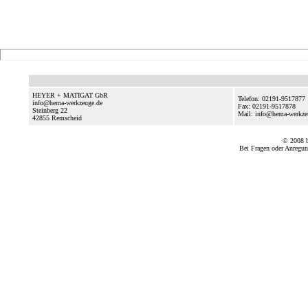
HEYER + MATIGAT GbR
Telefon: 02191-9517877
info@hema-werkzeuge.de
Fax: 02191-9517878
Steinberg 22
Mail: info@hema-werkz
42855
Remscheid
© 2008
Bei Fragen oder Anregun