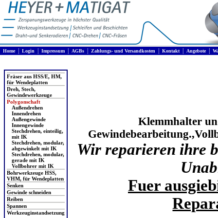
|
|
|
|
|
|
|
Home
Login
Impressum
AGBs
Zahlungs- und Versandkosten
Kontakt
Angebote
Wa
Produkte
Fräser aus HSS/E, HM,
für Wendeplatten
Dreh, Stech,
Gewindewerkzeuge
Polygonschaft
Außendrehen
Innendrehen
Klemmhalter und
Außengewinde
Innengewinde
Stechdrehen, einteilig,
Gewindebearbeitung.,Vollb
mit IK
Stechdrehen, modular,
Wir reparieren ihre
abgewinkelt mit IK
Stechdrehen, modular,
gerade mit IK
Unab
Vollbohrer mit IK
Bohrwerkzeuge HSS,
VHM, für Wendeplatten
Fuer ausgieb
Senken
Gewinde schneiden
Repara
Reiben
Spannen
Werkzeuginstandsetzung