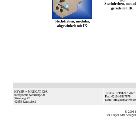
Stechdrehen, modul
gerade mit IK
Stechdrehen, modular,
abgewinkelt mit IK
HEYER + MATIGAT GbR
Telefon: 02191-9517877
info@hema-werkzeuge.de
Fax: 02191-9517878
Steinberg 22
Mail: info@hema-werkz
42855
Remscheid
© 2008
Bei Fragen oder Anregun