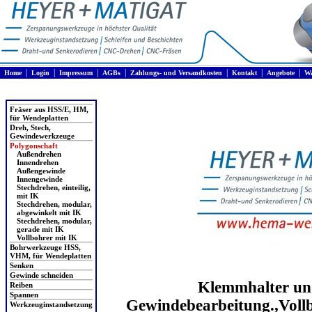
|
|
|
|
|
|
|
Home
Login
Impressum
AGBs
Zahlungs- und Versandkosten
Kontakt
Angebote
Wa
Produkte
Fräser aus HSS/E, HM,
für Wendeplatten
Dreh, Stech,
Gewindewerkzeuge
Polygonschaft
Außendrehen
Innendrehen
Außengewinde
Innengewinde
Stechdrehen, einteilig,
mit IK
Stechdrehen, modular,
abgewinkelt mit IK
Stechdrehen, modular,
gerade mit IK
Vollbohrer mit IK
Bohrwerkzeuge HSS,
VHM, für Wendeplatten
Senken
Gewinde schneiden
Klemmhalter und
Reiben
Spannen
Gewindebearbeitung.,Vollb
Werkzeuginstandsetzung