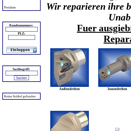
Wir reparieren ihre
Preisliste
Unab
Login
Fuer ausgieb
Kundennummer:
PLZ:
Repara
Suchen
Suchbegriff:
Außendrehen
Innendrehen
zuletzt angesehen
Keine Artikel gefunden