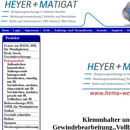
|
|
|
|
|
|
|
Home
Login
Impressum
AGBs
Zahlungs- und Versandkosten
Kontakt
Angebote
Wa
Produkte
Fräser aus HSS/E, HM,
für Wendeplatten
Dreh, Stech,
Gewindewerkzeuge
Polygonschaft
Außendrehen
Innendrehen
Außengewinde
Innengewinde
Stechdrehen, einteilig,
mit IK
Stechdrehen, modular,
abgewinkelt mit IK
Stechdrehen, modular,
gerade mit IK
Vollbohrer mit IK
Bohrwerkzeuge HSS,
VHM, für Wendeplatten
Senken
Gewinde schneiden
Klemmhalter und
Reiben
Spannen
Gewindebearbeitung.,Vollb
Werkzeuginstandsetzung