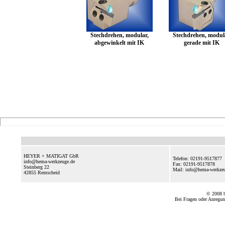
Stechdrehen, modular,
Stechdrehen, modul
abgewinkelt mit IK
gerade mit IK
HEYER + MATIGAT GbR
Telefon: 02191-9517877
info@hema-werkzeuge.de
Fax: 02191-9517878
Steinberg 22
Mail: info@hema-werkz
42855
Remscheid
© 2008
Bei Fragen oder Anregun