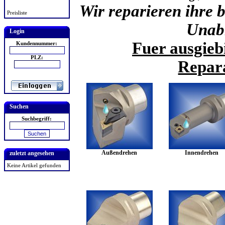
Wir reparieren ihre
Preisliste
Unab
Login
Fuer ausgieb
Kundennummer:
PLZ:
Repara
Suchen
Suchbegriff:
Außendrehen
Innendrehen
zuletzt angesehen
Keine Artikel gefunden