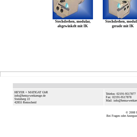
Stechdrehen, modular,
Stechdrehen, modul
abgewinkelt mit IK
gerade mit IK
HEYER + MATIGAT GbR
Telefon: 02191-9517877
info@hema-werkzeuge.de
Fax: 02191-9517878
Steinberg 22
Mail: info@hema-werkz
42855
Remscheid
© 2008
Bei Fragen oder Anregun