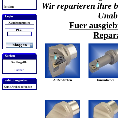
Wir reparieren ihre
Preisliste
Unab
Login
Fuer ausgieb
Kundennummer:
PLZ:
Repara
Suchen
Suchbegriff:
Außendrehen
Innendrehen
zuletzt angesehen
Keine Artikel gefunden