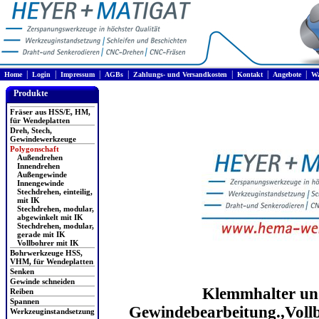
|
|
|
|
|
|
|
Home
Login
Impressum
AGBs
Zahlungs- und Versandkosten
Kontakt
Angebote
Wa
Produkte
Fräser aus HSS/E, HM,
für Wendeplatten
Dreh, Stech,
Gewindewerkzeuge
Polygonschaft
Außendrehen
Innendrehen
Außengewinde
Innengewinde
Stechdrehen, einteilig,
mit IK
Stechdrehen, modular,
abgewinkelt mit IK
Stechdrehen, modular,
gerade mit IK
Vollbohrer mit IK
Bohrwerkzeuge HSS,
VHM, für Wendeplatten
Senken
Gewinde schneiden
Klemmhalter und
Reiben
Spannen
Gewindebearbeitung.,Vollb
Werkzeuginstandsetzung