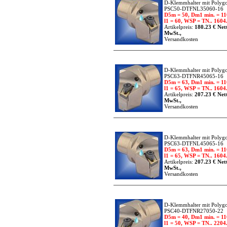
D-Klemmhalter mit Polygo
PSC50-DTFNL35060-16
D5m = 50, Dm1 min. = 11
l1 = 60, WSP = TN.. 1604.
Artikelpreis:
180.23 € Nett
MwSt.,
Versandkosten
D-Klemmhalter mit Polygo
PSC63-DTFNR45065-16
D5m = 63, Dm1 min. = 11
l1 = 65, WSP = TN.. 1604.
Artikelpreis:
207.23 € Nett
MwSt.,
Versandkosten
D-Klemmhalter mit Polygo
PSC63-DTFNL45065-16
D5m = 63, Dm1 min. = 11
l1 = 65, WSP = TN.. 1604.
Artikelpreis:
207.23 € Nett
MwSt.,
Versandkosten
D-Klemmhalter mit Polygo
PSC40-DTFNR27050-22
D5m = 40, Dm1 min. = 11
l1 = 50, WSP = TN.. 2204.