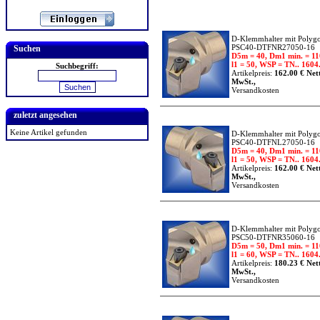
D-Klemmhalter mit Polygo
PSC40-DTFNR27050-16
Suchen
D5m = 40, Dm1 min. = 11
l1 = 50, WSP = TN.. 1604.
Suchbegriff:
Artikelpreis:
162.00 € Nett
MwSt.,
Versandkosten
zuletzt angesehen
Keine Artikel gefunden
D-Klemmhalter mit Polygo
PSC40-DTFNL27050-16
D5m = 40, Dm1 min. = 11
l1 = 50, WSP = TN.. 1604.
Artikelpreis:
162.00 € Nett
MwSt.,
Versandkosten
D-Klemmhalter mit Polygo
PSC50-DTFNR35060-16
D5m = 50, Dm1 min. = 11
l1 = 60, WSP = TN.. 1604.
Artikelpreis:
180.23 € Nett
MwSt.,
Versandkosten