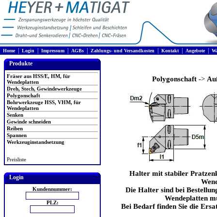
|
|
|
|
|
|
|
Home
Login
Impressum
AGBs
Zahlungs- und Versandkosten
Kontakt
Angebote
Wa
Produkte
Fräser aus HSS/E, HM, für
Polygonschaft
->
Au
Wendeplatten
Dreh, Stech, Gewindewerkzeuge
Polygonschaft
Bohrwerkzeuge HSS, VHM, für
Wendeplatten
Senken
Gewinde schneiden
Reiben
Spannen
Werkzeuginstandsetzung
Preisliste
Halter mit stabiler Pratz
Login
Wend
Kundennummer:
Die Halter sind bei Bestellun
Wendeplatten mü
PLZ:
Bei Bedarf finden Sie die Ersat