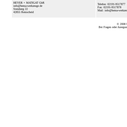
HEYER + MATIGAT GbR
Telefon: 02191-9517877
info@hema-werkzeuge.de
Fax: 02191-9517878
Steinberg 22
Mail: info@hema-werkz
42855
Remscheid
© 2008
Bei Fragen oder Anregun