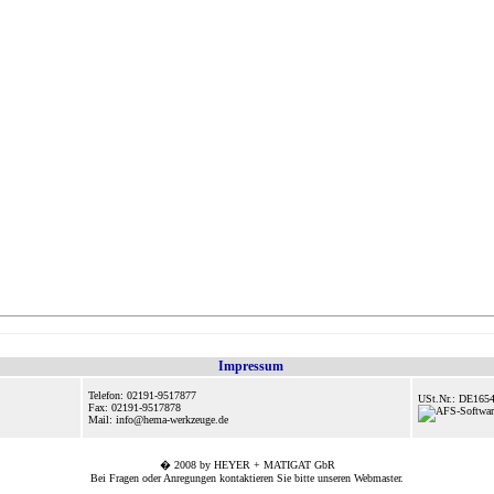
Impressum
Telefon: 02191-9517877
USt.Nr.: DE165
Fax: 02191-9517878
Mail: info@hema-werkzeuge.de
� 2008 by HEYER + MATIGAT GbR
Bei Fragen oder Anregungen kontaktieren Sie bitte unseren
Webmaster
.