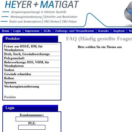
|
|
|
|
|
|
|
Home
Login
Impressum
AGBs
Zahlungs- und Versandkosten
Kontakt
Angebote
Wa
FAQ (Häufig gestellte Frage
Produkte
Fräser aus HSS/E, HM, für
Bitte wählen Sie ein Thema aus
Wendeplatten
Dreh, Stech, Gewindewerkzeuge
Polygonschaft
Bohrwerkzeuge HSS, VHM, für
Wendeplatten
Senken
Gewinde schneiden
Reiben
Spannen
Werkzeuginstandsetzung
Preisliste
Login
Kundennummer:
PLZ: