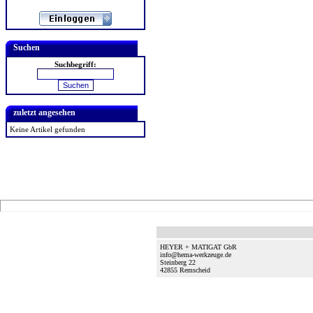
Suchen
Suchbegriff:
zuletzt angesehen
Keine Artikel gefunden
HEYER + MATIGAT GbR
info@hema-werkzeuge.de
Steinberg 22
42855
Remscheid