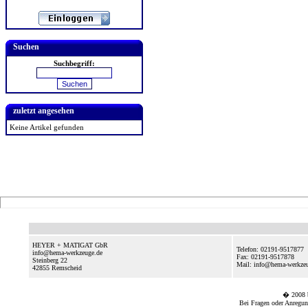
Suchen
Suchbegriff:
zuletzt angesehen
Keine Artikel gefunden
HEYER + MATIGAT GbR
Telefon: 02191-9517877
info@hema-werkzeuge.de
Fax: 02191-9517878
Steinberg 22
Mail: info@hema-werkze
42855
Remscheid
� 2008
Bei Fragen oder Anregun