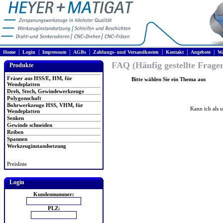
|
|
|
|
|
|
|
Home
Login
Impressum
AGBs
Zahlungs- und Versandkosten
Kontakt
Angebote
Wa
FAQ (Häufig gestellte Frage
Produkte
Fräser aus HSS/E, HM, für
Bitte wählen Sie ein Thema aus
Wendeplatten
Dreh, Stech, Gewindewerkzeuge
Polygonschaft
Bohrwerkzeuge HSS, VHM, für
Kann ich als 
Wendeplatten
Senken
Gewinde schneiden
Reiben
Spannen
Werkzeuginstandsetzung
Preisliste
Login
Kundennummer:
PLZ: