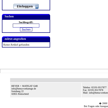
Suchen
Suchbegriff:
zuletzt angesehen
Keine Artikel gefunden
HEYER + MATIGAT GbR
Telefon: 02191-9517877
info@hema-werkzeuge.de
Fax: 02191-9517878
Steinberg 22
Mail: info@hema-werkze
42855
Remscheid
� 2008
Bei Fragen oder Anregun