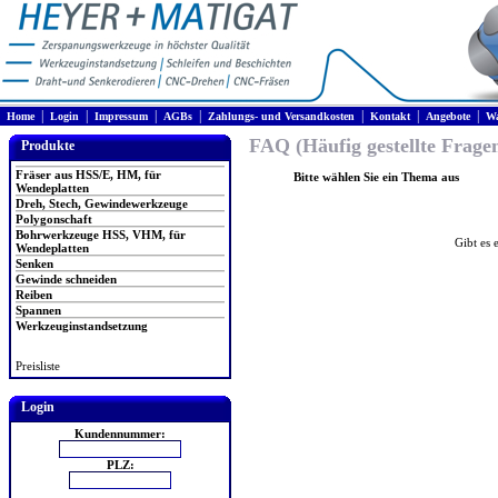
|
|
|
|
|
|
|
Home
Login
Impressum
AGBs
Zahlungs- und Versandkosten
Kontakt
Angebote
Wa
FAQ (Häufig gestellte Frage
Produkte
Fräser aus HSS/E, HM, für
Bitte wählen Sie ein Thema aus
Wendeplatten
Dreh, Stech, Gewindewerkzeuge
Polygonschaft
Bohrwerkzeuge HSS, VHM, für
Gibt es 
Wendeplatten
Senken
Gewinde schneiden
Reiben
Spannen
Werkzeuginstandsetzung
Preisliste
Login
Kundennummer:
PLZ: