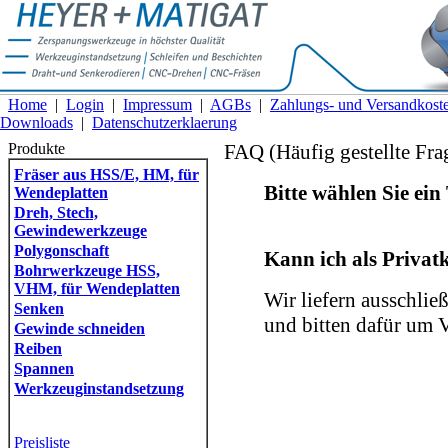
Home
|
Login
|
Impressum
|
AGBs
|
Zahlungs- und Versandkost
Downloads
|
Datenschutzerklaerung
Produkte
FAQ (Häufig gestellte Fra
Fräser aus HSS/E, HM, für
Bitte wählen Sie ei
Wendeplatten
Dreh, Stech,
Gewindewerkzeuge
Polygonschaft
Kann ich als Privat
Bohrwerkzeuge HSS,
VHM, für Wendeplatten
Wir liefern ausschli
Senken
und bitten dafür um V
Gewinde schneiden
Reiben
Spannen
Werkzeuginstandsetzung
Preisliste