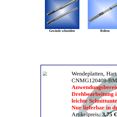
Gewinde schneiden
Reiben
Angebote
Wendeplatten, Hart
CNMG120408-BM
Anwendungsbereic
Drehbearbeitung in
leichte Schnittun
Nur lieferbar in 
Artikelpreis:
3.75 €