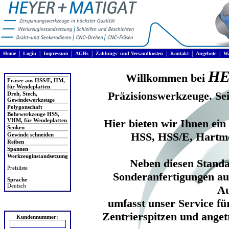
|
|
|
|
|
|
|
Home
Login
Impressum
AGBs
Zahlungs- und Versandkosten
Kontakt
Angebote
Wa
Produkte
HE
Willkommen bei
Fräser aus HSS/E, HM,
für Wendeplatten
Präzisionswerkzeuge. Se
Dreh, Stech,
Gewindewerkzeuge
Polygonschaft
Bohrwerkzeuge HSS,
VHM, für Wendeplatten
Hier bieten wir Ihnen e
Senken
HSS, HSS/E, Hartmet
Gewinde schneiden
Reiben
Spannen
Werkzeuginstandsetzung
Neben diesen Standa
Preisliste
Sonderanfertigungen aus
Sprache
Deutsch
Au
umfasst unser Service f
Login
Zentrierspitzen und ange
Kundennummer: