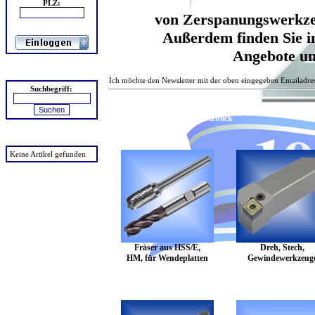
PLZ:
von Zerspanungswerkzeu
Außerdem finden Sie 
Angebote un
Suchen
Ich möchte den Newsletter mit der oben eingegeben Emailadre
Suchbegriff:
Das Sortiment im Überblick
zuletzt angesehen
Keine Artikel gefunden
Fräser aus HSS/E,
Dreh, Stech,
HM, für Wendeplatten
Gewindewerkzeug