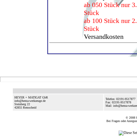
ab 050 Stück nur 3.
Stück
ab 100 Stück nur 2.
Stück
Versandkosten
HEYER + MATIGAT GbR
Telefon: 02191-9517877
info@hema-werkzeuge.de
Fax: 02191-9517878
Steinberg 22
Mail: info@hema-werkze
42855
Remscheid
© 2008
Bei Fragen oder Anregun