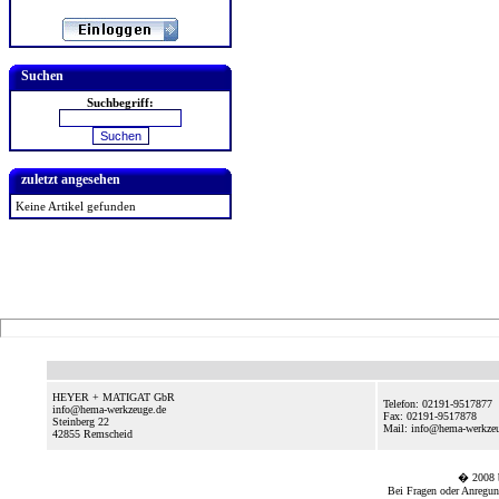
Suchen
Suchbegriff:
zuletzt angesehen
Keine Artikel gefunden
HEYER + MATIGAT GbR
Telefon: 02191-9517877
info@hema-werkzeuge.de
Fax: 02191-9517878
Steinberg 22
Mail: info@hema-werkze
42855
Remscheid
� 2008
Bei Fragen oder Anregun