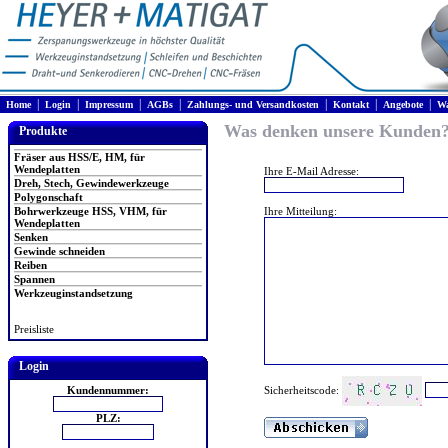
|
|
|
|
|
|
|
Home
Login
Impressum
AGBs
Zahlungs- und Versandkosten
Kontakt
Angebote
Wa
Was denken unsere Kunden
Produkte
Fräser aus HSS/E, HM, für
Wendeplatten
Ihre E-Mail Adresse:
Dreh, Stech, Gewindewerkzeuge
Polygonschaft
Bohrwerkzeuge HSS, VHM, für
Ihre Mitteilung:
Wendeplatten
Senken
Gewinde schneiden
Reiben
Spannen
Werkzeuginstandsetzung
Preisliste
Login
Sicherheitscode:
Kundennummer:
PLZ: