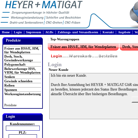
|
|
|
|
|
|
|
Home
Login
Impressum
AGBs
Zahlungs- und Versandkosten
Kontakt
Angebote
Wa
|
Top-Warengruppen
Produkte
Fräser aus HSS/E, HM, für Wendeplatten
Dreh, St
Fräser aus HSS/E, HM,
für Wendeplatten
Dreh, Stech,
Gewindewerkzeuge
Login
Polygonschaft
Bohrwerkzeuge HSS,
Neuer Kunde
VHM, für Wendeplatten
Ich bin ein neuer Kunde.
Senken
Gewinde schneiden
Durch Ihre Anmeldung bei HEYER + MATIGAT GbR sind Si
Reiben
zu bestellen, können jederzeit den Status Ihrer Bestellunge
Spannen
aktuelle Übersicht über Ihre bisherigen Bestellungen.
Werkzeuginstandsetzung
Preisliste
Login
Kundennummer:
PLZ: