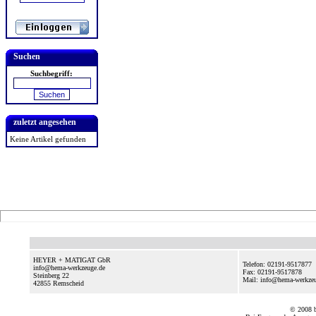
Suchen
Suchbegriff:
zuletzt angesehen
Keine Artikel gefunden
HEYER + MATIGAT GbR
Telefon: 02191-9517877
info@hema-werkzeuge.de
Fax: 02191-9517878
Steinberg 22
Mail: info@hema-werkze
42855
Remscheid
© 2008