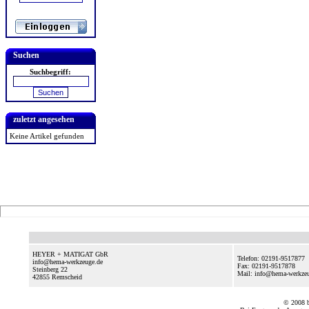
Suchen
Suchbegriff:
zuletzt angesehen
Keine Artikel gefunden
HEYER + MATIGAT GbR
Telefon: 02191-9517877
info@hema-werkzeuge.de
Fax: 02191-9517878
Steinberg 22
Mail: info@hema-werkze
42855
Remscheid
© 2008