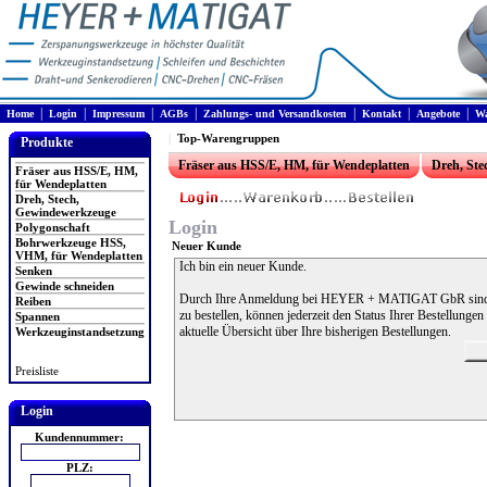
|
|
|
|
|
|
|
Home
Login
Impressum
AGBs
Zahlungs- und Versandkosten
Kontakt
Angebote
Wa
|
Top-Warengruppen
Produkte
Fräser aus HSS/E, HM, für Wendeplatten
Dreh, St
Fräser aus HSS/E, HM,
für Wendeplatten
Dreh, Stech,
Gewindewerkzeuge
Login
Polygonschaft
Bohrwerkzeuge HSS,
Neuer Kunde
VHM, für Wendeplatten
Ich bin ein neuer Kunde.
Senken
Gewinde schneiden
Durch Ihre Anmeldung bei HEYER + MATIGAT GbR sind Si
Reiben
zu bestellen, können jederzeit den Status Ihrer Bestellunge
Spannen
aktuelle Übersicht über Ihre bisherigen Bestellungen.
Werkzeuginstandsetzung
Preisliste
Login
Kundennummer:
PLZ: