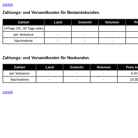
zurück
Zahlungs- und Versandkosten für Bestandskunden.
Zahlart
Land
Gewicht
Volumen
Pr
14Tage 2%, 30 Tage netto
-
-
-
per Vorkasse
-
-
-
Nachnahme
-
-
-
Zahlungs- und Versandkosten für Neukunden.
Zahlart
Land
Gewicht
Volumen
Preis I
per Vorkasse
-
-
-
6.50
Nachnahme
-
-
-
10.0
zurück